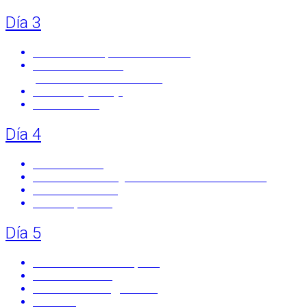
Día 3
Mercado de Especies Orientales
Excursión en barco
por el Estrecho de Bósforo
Palacio Beylerbeyi
Cerro Camlica
Día 4
Vuelo a Ankara
Museo de las antiguas civilizaciones de Anatolia
Museo de Atartuk
Bus a Capadocia
Día 5
Excursión de día completo
Valle de Goreme
Valle de Pasabag, Uchisar
Ortahisar