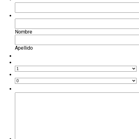
Nombres
*
Nombre
Apellido
Cantidad de pasajeros
Adultos
Menores
Comentarios / consultas