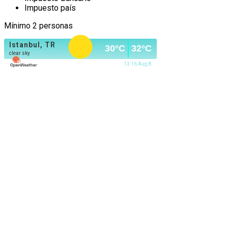
Impuesto país
Mínimo 2 personas
Istanbul, TR
30
°C
32
°C
clear sky
13:16 Aug 8