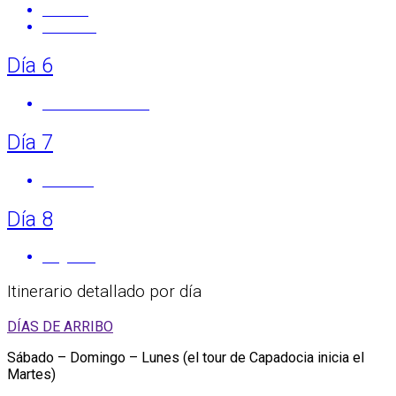
Avanos
Ozkonak
Día 6
Vuelo a Estambul
Día 7
Día libre
Día 8
Regreso
Itinerario detallado por día
DÍAS DE ARRIBO
Sábado – Domingo – Lunes (el tour de Capadocia inicia el
Martes)